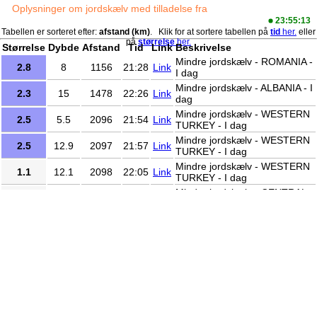
Oplysninger om jordskælv med tilladelse fra
www.emsc-csem.org/
23:55:13
Tabellen er sorteret efter:
afstand (km)
. Klik for at sortere tabellen på
tid
her.
eller
på
størrelse
her.
Størrelse
Dybde
Afstand
Tid
Link
Beskrivelse
Mindre jordskælv - ROMANIA -
2.8
8
1156
21:28
Link
I dag
Mindre jordskælv - ALBANIA - I
2.3
15
1478
22:26
Link
dag
Mindre jordskælv - WESTERN
2.5
5.5
2096
21:54
Link
TURKEY - I dag
Mindre jordskælv - WESTERN
2.5
12.9
2097
21:57
Link
TURKEY - I dag
Mindre jordskælv - WESTERN
1.1
12.1
2098
22:05
Link
TURKEY - I dag
Mindre jordskælv - CENTRAL
1.5
7
2560
21:29
Link
TURKEY - I dag
Mindre jordskælv - CENTRAL
1.9
11.7
2641
22:31
Link
TURKEY - I dag
Mindre jordskælv - EASTERN
1.7
14.2
2730
21:20
Link
TURKEY - I dag
Let jordskælv - MADAGASCAR
4.3
10
8382
21:48
Link
- I dag
Mindre jordskælv - NEAR
3.7
50
8633
23:29
Link
EAST COAST OF HONSHU,