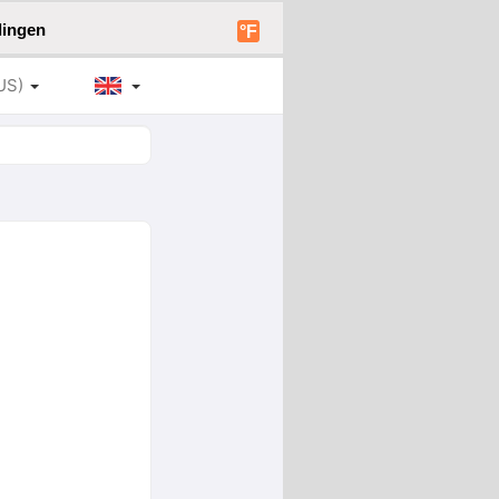
lingen
°F