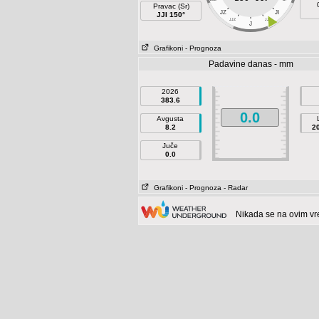
Pravac (Sr)
JZ
JI
JJI 150°
JJZ
JJI
J
Grafikoni
- Prognoza
Padavine danas - mm
2026
383.6
0.0
Avgusta
8.2
2
Juče
0.0
Grafikoni
- Prognoza
- Radar
Nikada se na ovim vre