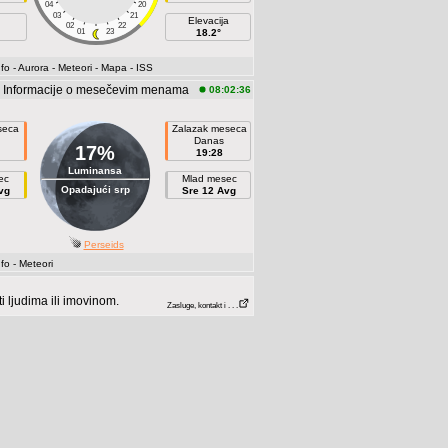
04
20
03
21
Elevacija
02
22
01
23
18.2°
fo
- Aurora
- Meteori
- Mapa
- ISS
Informacije o mesečevim menama
08:02:36
seca
Zalazak meseca
Danas
17%
19:28
Luminansa
ec
Mlad mesec
Opadajući srp
vg
Sre 12 Avg
Perseids
fo
- Meteori
 ljudima ili imovinom.
Zasluge, kontakt i . . .