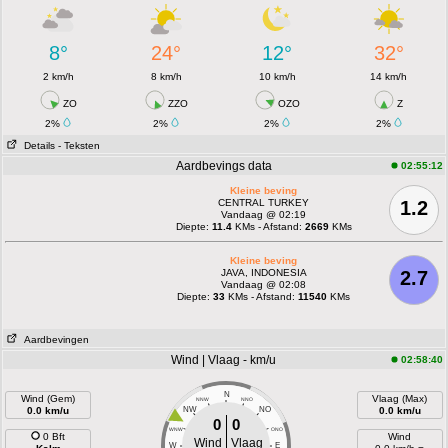
8°
24°
12°
32°
2 km/h
8 km/h
10 km/h
14 km/h
ZO
ZZO
OZO
Z
2%
2%
2%
2%
Details
- Teksten
Aardbevings data
02:55:12
Kleine beving
CENTRAL TURKEY
1.2
Vandaag @ 02:19
Diepte:
11.4
KMs - Afstand:
2669
KMs
Kleine beving
JAVA, INDONESIA
2.7
Vandaag @ 02:08
Diepte:
33
KMs - Afstand:
11540
KMs
Aardbevingen
Wind | Vlaag - km/u
02:58:40
N
Wind (Gem)
Vlaag (Max)
NNW
NNO
0.0 km/u
NW
NO
0.0 km/u
0
0
WNW
ONO
0 Bft
Wind
Wind
Vlaag
W
E