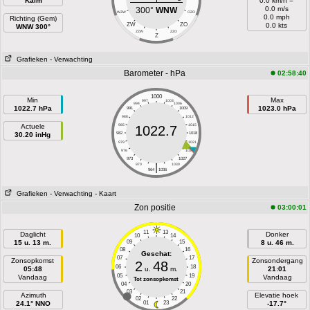
Kalm
0.0 km/h =
0.0 m/s
300°
WNW
WZW
OZO
0.0 mph
Richting (Gem)
ZW
ZO
0.0 kts
WNW 300°
ZZW
ZZO
Z
Grafieken
- Verwachting
Barometer - hPa
02:58:40
1000
Min
Max
997
1003
994
1006
1022.7 hPa
1023.0 hPa
991
1009
988
1012
Actuele
985
1015
1022.7
30.20 inHg
982
1018
979
1021
976
1024
973
1027
|
970
1030
964
1036
Grafieken
- Verwachting
- Kaart
Zon positie
03:00:01
11
13
Daglicht
Donker
10
14
15 u. 13 m.
09
15
8 u. 46 m.
08
16
Geschat:
07
17
Zonsopkomst
Zonsondergang
2
48
06
18
05:48
u.
m.
21:01
05
19
Vandaag
Vandaag
Tot zonsopkomst
04
20
03
21
Azimuth
Elevatie hoek
02
22
24.1° NNO
01
23
-17.7°