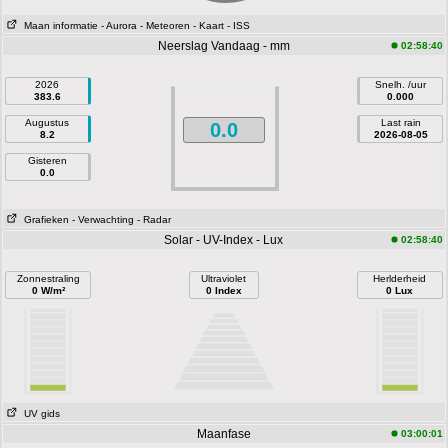
Maan informatie
- Aurora
- Meteoren
- Kaart
- ISS
Neerslag Vandaag - mm
02:58:40
2026
Snelh. /uur
383.6
0.000
Augustus
Last rain
0.0
8.2
2026-08-05
Gisteren
0.0
Grafieken
- Verwachting
- Radar
Solar - UV-Index - Lux
02:58:40
Zonnestraling
Ultraviolet
Herlderheid
0 W/m²
0 Index
0 Lux
UV gids
Maanfase
03:00:01