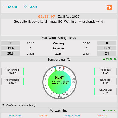
Menu
Start
°F
03:00:07
Zat 8 Aug 2026
Gedeeltelijk bewolkt. Minimaal 8C. Weinig en wisselende wind.
Max Wind | Vlaag - km/u
0
0
00:10
Vandaag
00:10
11.4
12.9
5
Augustus
5
20.8
24
2 Jan
2026
2 Jan
Temperatuur °C
02:58:40
10
9
11
Fahrenheit
Voelt als
8
12
47.8°
8.1°
7
13
6
8.8°
14
5
15
Vochtigheid
Natte bol
↑
11.0°
↓
8.8°
4
16
93% ↑
8.4°
3
17
2
18
Dauwpunt
1
19
7.7°
0
20
|
-1
21
-2
22
Grafieken
- Verwachting
Verwachting
02:58:57
Vanavond
Morgen
Morgenavond
Zondag