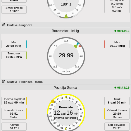
Tišina
0.0 mph =
0.0 km/h
180°
J
ZJZ
IJI
0.0 m/s
Smjer (Prosj)
JZ
JI
0.0 kts
J 180°
JJZ
JJI
J
Grafovi
- Prognoza
Barometar - inHg
08:43:16
29.5
Min
Max
29.98 inHg
30.10 inHg
29.0
30.0
Trenutno
29.99
1015.6 hPa
28.5
30.5
28.0
31.0
|
27.5
31.5
Grafovi
- Prognoza
- mapa
Pozicija Sunca
08:43:19
11
13
Dnevna svjetlost
Mrak
10
14
15 sati 09 min
09
15
8 sati 50 min
08
16
Preostalo
07
17
Izlazak Sunca
Zalazak Sunca
12
16
06
18
05:51
sati
min
20:59
05
19
Sutra
Danas
dnevne svjetlosti
04
20
03
21
Azimut
Kut elevacije
02
22
96.2° I
01
23
24.3°