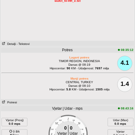
wufct_hr-HR_e.txt
Detalji
- Tekstovi
Potres
08:35:12
Lagani potres
TIMOR REGION, INDONESIA
4.1
Danas @ 08:19
Hipocentar:
90
KM - Udaljenost:
7697
milja
Manji potres
CENTRAL TURKEY
1.4
Danas @ 08:10
Hipocentar:
5.8
KM - Udaljenost:
1505
milja
Potresi
Vjetar | Udar - mps
08:43:16
J
Vjetar (Prosj)
Udar (Max)
SSZ
SSI
0.0 mps
SZ
SI
0.0 mps
0
0
ZSZ
ISI
0 Bft
Vjetar
Vjetar
Udar
Z
E