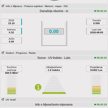
Info o Mjesecu
- Polarna svjetlost
- Meteori
- mapa
- ISS
Današnje oborine - in
08:43:16
2026
Trend/s
15.10
0.000
kolovoz
Last rain
0.00
0.32
2026-08-05
Jučer
0.00
Grafovi
- Prognoza
- Radar
Sunce - UV-Indeks - Luks
08:43:16
Sunčevo
Ultraljubičasto
Osvjetljenje
zračenje
1.6 Indeks
31462 Lux
260.5 W/m²
1
UV Vodič
Info o Mjesečevim mijenama
08:43:19