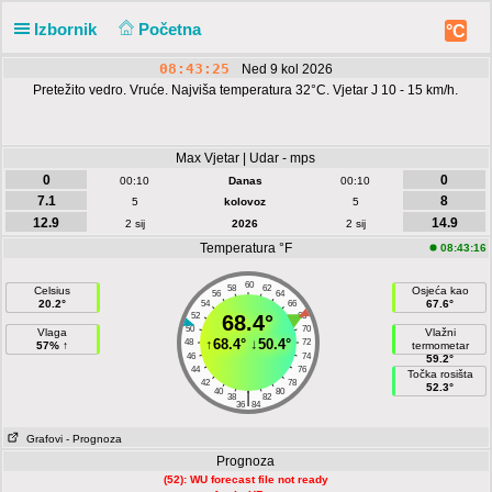
Izbornik
Početna
°C
08:43:25
Ned 9 kol 2026
Pretežito vedro. Vruće. Najviša temperatura 32°C. Vjetar J 10 - 15 km/h.
Max Vjetar | Udar - mps
0
0
00:10
Danas
00:10
7.1
8
5
kolovoz
5
12.9
14.9
2 sij
2026
2 sij
Temperatura °F
08:43:16
60
58
62
Celsius
Osjeća kao
56
64
20.2°
67.6°
54
66
52
68.4°
68
50
70
Vlaga
Vlažni
↑
68.4°
↓
50.4°
48
72
57% ↑
termometar
46
74
59.2°
44
76
Točka rosišta
42
78
52.3°
40
80
|
38
82
36
84
Grafovi
- Prognoza
Prognoza
(52): WU forecast file not ready