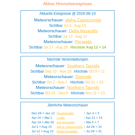
Aktive Himmelsereignisse
Aktuelle Ereignisse @ 2026-08-10
Meteorschauer:
alpha Capricornids
Sichtbar
Jul 3 - Aug 15
Meteorschauer:
Delta Aquariids
Sichtbar
Jul 12 - Aug 22
Meteorschauer:
Perseids
Sichtbar
Jul 17 - Aug 26
Höchste Aug 12 > 14
Nächste Veranstaltungen
Meteorschauer:
Southern Taurids
Sichtbar
Sep 10 - Nov 19
Höchste
Oct 9 > 11
Meteorschauer:
Orionids
Sichtbar
Oct 2 - Nov 7
Höchste
Oct 21 > 23
Meteorschauer:
Northern Taurids
Sichtbar
Oct 20 - Dez 9
Höchste
Nov 11 > 13
Jährliche Meteorschauer
Dez 28 > Jan 12
Quadrantids
↑ Jan 3 > 5
Apr 16 > Mai 1
Lyrids
↑ Apr 21 > 23
Apr 19 > Mai 29
eta Aquariids
↑ Mai 5 > 7
Jul 3 > Aug 15
alpha Capricornids
↑ Jul 29 > 31
Jul 12 > Aug 22
Delta Aquariids
↑ Jul 29 > 31