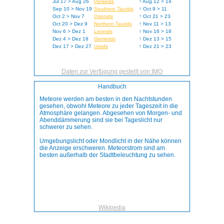
Jul 17 > Aug 26
Perseids
↑ Aug 12 > 14
Sep 10 > Nov 19
Southern Taurids
↑ Oct 9 > 11
Oct 2 > Nov 7
Orionids
↑ Oct 21 > 23
Oct 20 > Dez 9
Northern Taurids
↑ Nov 11 > 13
Nov 6 > Dez 1
Leonids
↑ Nov 16 > 18
Dez 4 > Dez 18
Geminids
↑ Dez 13 > 15
Dez 17 > Dez 27
Ursids
↑ Dez 21 > 23
Daten zur Verfügung gestellt von IMO
Handbuch
Meteore werden am besten in den Nachtstunden
gesehen, obwohl Meteore zu jeder Tageszeit in die
Atmosphäre gelangen. Abgesehen von Morgen- und
Abenddämmerung sind sie bei Tageslicht nur
schwerer zu sehen.
Umgebungslicht oder Mondlicht in der Nähe können
die Anzeige erschweren. Meteorstrom sind am
besten außerhalb der Stadtbeleuchtung zu sehen.
Wikipedia