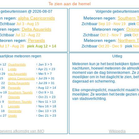
Te zien aan de hemel
 gebeurtenissen @ 2026-08-07
Volgende gebeurtenissen
n regen:
alpha Capricornids
Meteoren regen:
Southern T
Zichtbaar
Jul 3 - Aug 15
Zichtbaar
Sep 10 - Nov 19
piek
O
ren regen:
Delta Aquariids
Meteoren regen:
Orioni
Zichtbaar
Jul 12 - Aug 22
Zichtbaar
Oct 2 - Nov 7
piek
Oct
teoren regen:
Perseids
Meteoren regen:
Northern T
Jul 17 - Aug 26
piek Aug 12 > 14
Zichtbaar
Oct 20 - Dec 9
piek
Nov
aarlijkse meteoren regen
Uitleg
Meteoren kun je het best bekijken tijde
n 12
Quadrantids
↑ Jan 3 > 5
nachturen, hoewel meteoren de atmosfe
i 1
Lyrids
↑ Apr 21 > 23
moment van de dag binnenkomen. Ze z
i 29
eta Aquariids
↑ Mei 5 > 7
moeilijker om in het daglicht te zien, be
 15
alpha Capricornids
↑ Jul 29 > 31
dageraad en schemering.
g 22
Delta Aquariids
↑ Jul 29 > 31
g 26
Perseids
↑ Aug 12 > 14
Elke omgevingslicht, maanlicht maakt h
ov 19
Southern Taurids
↑ Oct 9 > 11
moeilijker. Ze worden het beste gezien u
 7
Orionids
↑ Oct 21 > 23
van stadsverlichting.
c 9
Northern Taurids
↑ Nov 11 > 13
 1
Leonids
↑ Nov 16 > 18
 18
Geminids
↑ Dec 13 > 15
ec 27
Ursids
↑ Dec 21 > 23
gevens afkomstig van IMO
Wikipedia