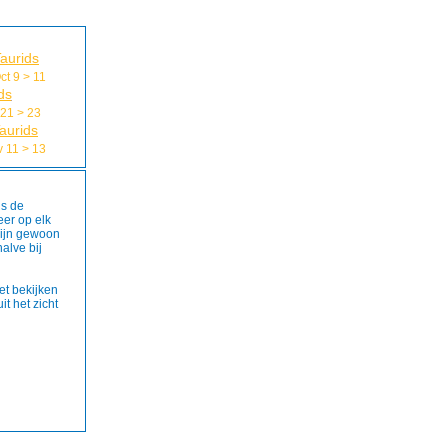
aurids
ct 9 > 11
ds
 21 > 23
aurids
 11 > 13
ns de
er op elk
ijn gewoon
halve bij
et bekijken
it het zicht