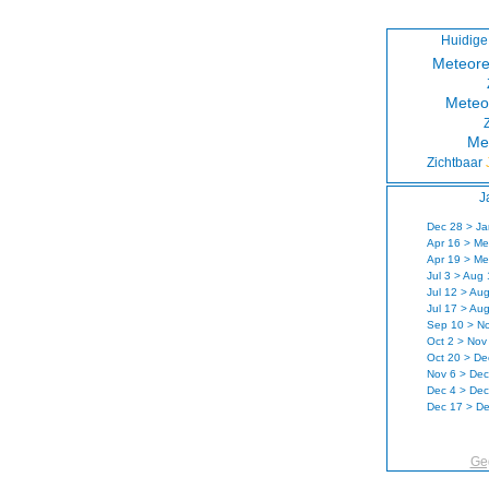
Huidige
Meteore
Meteo
Me
Zichtbaar
J
Dec 28 > Ja
Apr 16 > Me
Apr 19 > Me
Jul 3 > Aug
Jul 12 > Au
Jul 17 > Au
Sep 10 > N
Oct 2 > Nov
Oct 20 > De
Nov 6 > Dec
Dec 4 > Dec
Dec 17 > D
Ge