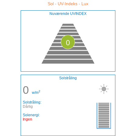
Sol - UV-Indeks - Lux
Nuværende UVINDEX
0
Solstråling
0
2
w/m
Solstråling:
Dårlig
Solenergi:
Ingen