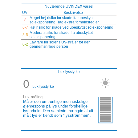
Nuværende UVINDEX varsel
UVI
Beskrivelse
Meget høj risiko for skade fra ubeskyttet
8
soleksponering. Tag ekstra forholdsregler.
6-7
Høj risiko for skade ved ubeskyttet soleksponering.
Moderat risiko for skade fra ubeskyttet
3-5
soleksponering.
Lav fare for solens UV-stråler for den
0-2
gennemsnitlige person
Lux lysstyrke
0
Lux lysstyrke
Lux måling
Måler den omtrentlige menneskelige
øjenrespons på lys under forskellige
lysforhold. Den samlede mængde af alt
målt lys er kendt som "lysstrømmen".