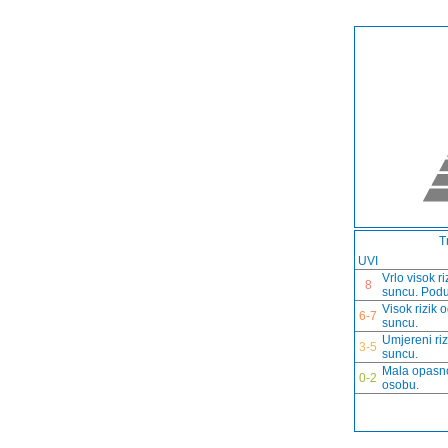
T
UVI
Vrlo visok r
8
suncu. Podu
Visok rizik 
6-7
suncu.
Umjereni riz
3-5
suncu.
Mala opasno
0-2
osobu.