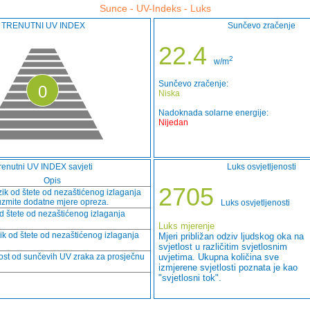
Sunce - UV-Indeks - Luks
TRENUTNI UV INDEX
Sunčevo zračenje
22.4
2
w/m
Sunčevo zračenje:
0
Niska
Nadoknada solarne energije:
Nijedan
renutni UV INDEX savjeti
Luks osvjetljenosti
Opis
2705
izik od štete od nezaštićenog izlaganja
zmite dodatne mjere opreza.
Luks osvjetljenosti
od štete od nezaštićenog izlaganja
Luks mjerenje
ik od štete od nezaštićenog izlaganja
Mjeri približan odziv ljudskog oka na
svjetlost u različitim svjetlosnim
st od sunčevih UV zraka za prosječnu
uvjetima. Ukupna količina sve
izmjerene svjetlosti poznata je kao
"svjetlosni tok".